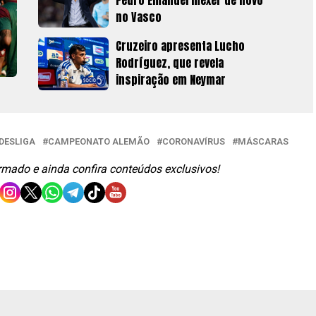
Pedro Emanuel mexer de novo
no Vasco
Cruzeiro apresenta Lucho
Rodríguez, que revela
inspiração em Neymar
DESLIGA
CAMPEONATO ALEMÃO
CORONAVÍRUS
MÁSCARAS
ormado e ainda confira conteúdos exclusivos!