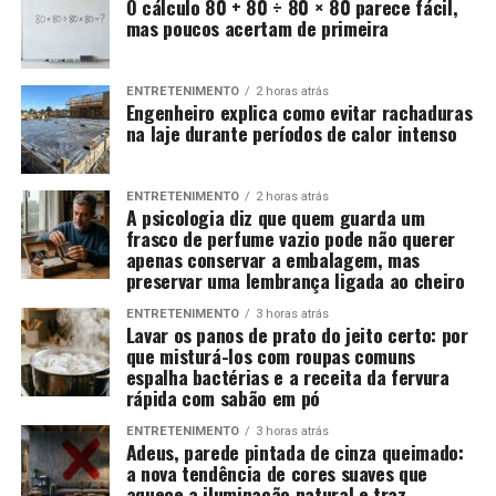
O cálculo 80 + 80 ÷ 80 × 80 parece fácil,
mas poucos acertam de primeira
ENTRETENIMENTO
2 horas atrás
Engenheiro explica como evitar rachaduras
na laje durante períodos de calor intenso
ENTRETENIMENTO
2 horas atrás
A psicologia diz que quem guarda um
frasco de perfume vazio pode não querer
apenas conservar a embalagem, mas
preservar uma lembrança ligada ao cheiro
ENTRETENIMENTO
3 horas atrás
Lavar os panos de prato do jeito certo: por
que misturá-los com roupas comuns
espalha bactérias e a receita da fervura
rápida com sabão em pó
ENTRETENIMENTO
3 horas atrás
Adeus, parede pintada de cinza queimado:
a nova tendência de cores suaves que
aquece a iluminação natural e traz