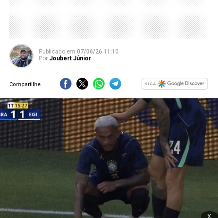
Publicado
em
07/06/26 11:10
Por
Joubert Júnior
Compartilhe
x