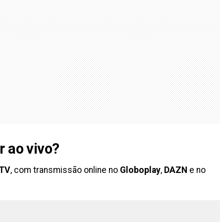
r ao vivo?
TV
, com transmissão online no
Globoplay
,
DAZN
e no