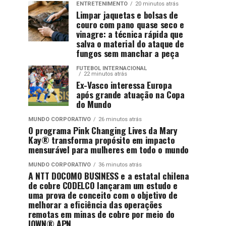
ENTRETENIMENTO
20 minutos atrás
Limpar jaquetas e bolsas de
couro com pano quase seco e
vinagre: a técnica rápida que
salva o material do ataque de
fungos sem manchar a peça
FUTEBOL INTERNACIONAL
22 minutos atrás
Ex-Vasco interessa Europa
após grande atuação na Copa
do Mundo
MUNDO CORPORATIVO
26 minutos atrás
O programa Pink Changing Lives da Mary
Kay® transforma propósito em impacto
mensurável para mulheres em todo o mundo
MUNDO CORPORATIVO
36 minutos atrás
A NTT DOCOMO BUSINESS e a estatal chilena
de cobre CODELCO lançaram um estudo e
uma prova de conceito com o objetivo de
melhorar a eficiência das operações
remotas em minas de cobre por meio do
IOWN® APN