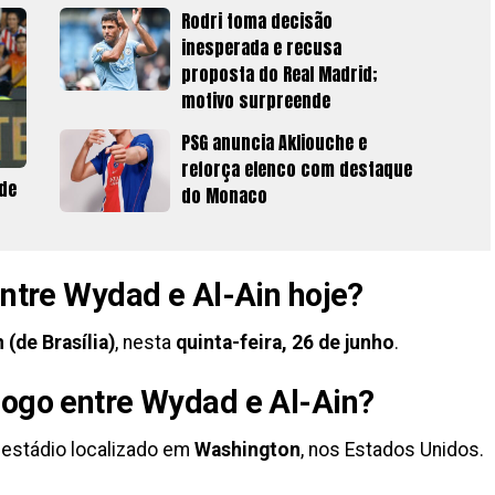
Rodri toma decisão
inesperada e recusa
proposta do Real Madrid;
motivo surpreende
PSG anuncia Akliouche e
reforça elenco com destaque
de
do Monaco
entre Wydad e Al-Ain hoje?
 (de Brasília)
, nesta
quinta-feira, 26 de junho
.
jogo entre Wydad e Al-Ain?
, estádio localizado em
Washington
, nos Estados Unidos.