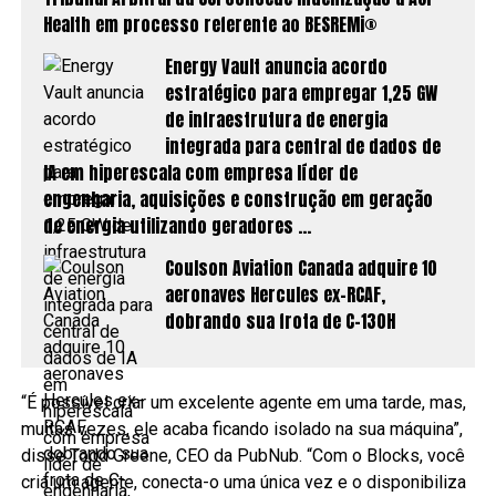
Health em processo referente ao BESREMi®
Energy Vault anuncia acordo
estratégico para empregar 1,25 GW
de infraestrutura de energia
integrada para central de dados de
IA em hiperescala com empresa líder de
engenharia, aquisições e construção em geração
de energia utilizando geradores …
Coulson Aviation Canada adquire 10
aeronaves Hercules ex-RCAF,
dobrando sua frota de C-130H
“É possível criar um excelente agente em uma tarde, mas,
muitas vezes, ele acaba ficando isolado na sua máquina”,
disse Todd Greene, CEO da PubNub. “Com o Blocks, você
cria um agente, conecta-o uma única vez e o disponibiliza