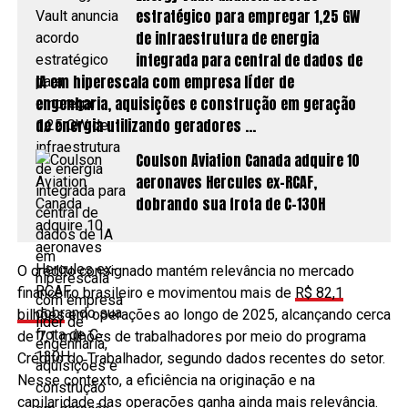
estratégico para empregar 1,25 GW
de infraestrutura de energia
integrada para central de dados de
IA em hiperescala com empresa líder de
engenharia, aquisições e construção em geração
de energia utilizando geradores …
Coulson Aviation Canada adquire 10
aeronaves Hercules ex-RCAF,
dobrando sua frota de C-130H
O crédito consignado mantém relevância no mercado
financeiro brasileiro e movimentou mais de
R$ 82,1
bilhões
em operações ao longo de 2025, alcançando cerca
de 7,1 milhões de trabalhadores por meio do programa
Crédito do Trabalhador, segundo dados recentes do setor.
Nesse contexto, a eficiência na originação e na
capilaridade das operações ganha ainda mais relevância.