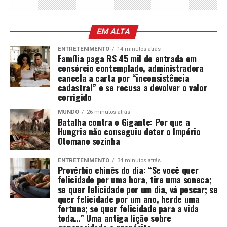
EM ALTA
ENTRETENIMENTO
14 minutos atrás
Família paga R$ 45 mil de entrada em
consórcio contemplado, administradora
cancela a carta por “inconsistência
cadastral” e se recusa a devolver o valor
corrigido
MUNDO
26 minutos atrás
Batalha contra o Gigante: Por que a
Hungria não conseguiu deter o Império
Otomano sozinha
ENTRETENIMENTO
34 minutos atrás
Provérbio chinês do dia: “Se você quer
felicidade por uma hora, tire uma soneca;
se quer felicidade por um dia, vá pescar; se
quer felicidade por um ano, herde uma
fortuna; se quer felicidade para a vida
toda…” Uma antiga lição sobre