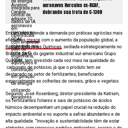
aeronaves Hercules ex-RCAF,
dobrando sua frota de C-130H
Em um mundo onde a demanda por práticas agrícolas mais
eficientes
cresce
com o aumento da população global, a
Katrium Indústrias Químicas
, sediada estrategicamente no
Brasil e parte do gigante industrial sul-americano Grupo
Quimpac, tem investido cada vez mais na qualidade do
carbonato de potássio, já que o produto tem se
destacado no setor de fertilizantes, beneficiando
especialmente as colheitas de cereais, grãos e vegetais.
Segundo José Rosenberg, diretor-presidente da Katrium,
os fertilizantes foliares e sais de potássio de ácidos
húmicos desempenham um papel crucial na redução do
impacto ambiental e no suporte a safras abundantes e de
alta qualidade. “Inovação e sustentabilidade têm de estar
alinhadas com rigorosos padrões ambientais, sociais e de