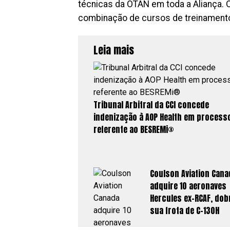
técnicas da OTAN em toda a Aliança. 
combinação de cursos de treinamento 
Leia mais
Tribunal Arbitral da CCI concede
indenização à AOP Health em process
referente ao BESREMi®
Coulson Aviation Cana
adquire 10 aeronaves
Hercules ex-RCAF, do
sua frota de C-130H