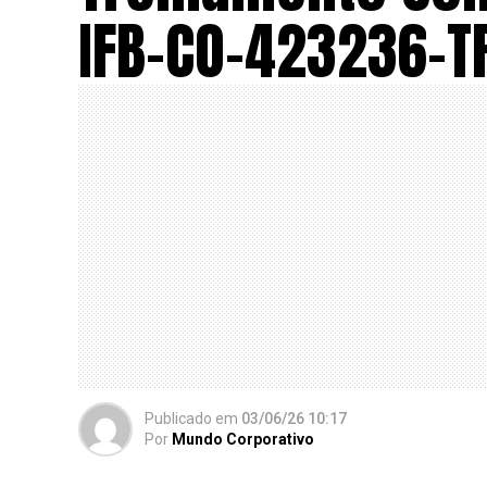
IFB-CO-423236-T
Publicado
em
03/06/26 10:17
Por
Mundo Corporativo