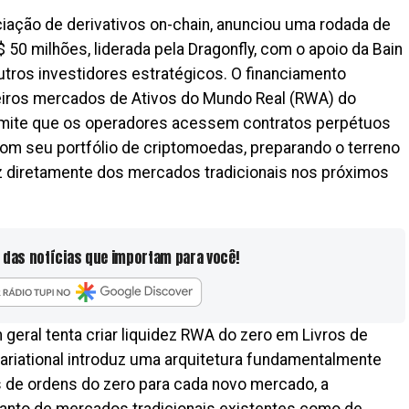
ciação de derivativos on-chain, anunciou uma rodada de
 50 milhões, liderada pela Dragonfly, com o apoio da Bain
utros investidores estratégicos. O financiamento
eiros mercados de Ativos do Mundo Real (RWA) do
permite que os operadores acessem contratos perpétuos
om seu portfólio de criptomoedas, preparando o terreno
dez diretamente dos mercados tradicionais nos próximos
 das notícias que importam para você!
geral tenta criar liquidez RWA do zero em Livros de
Variational introduz uma arquitetura fundamentalmente
os de ordens do zero para cada novo mercado, a
z tanto de mercados tradicionais existentes como de