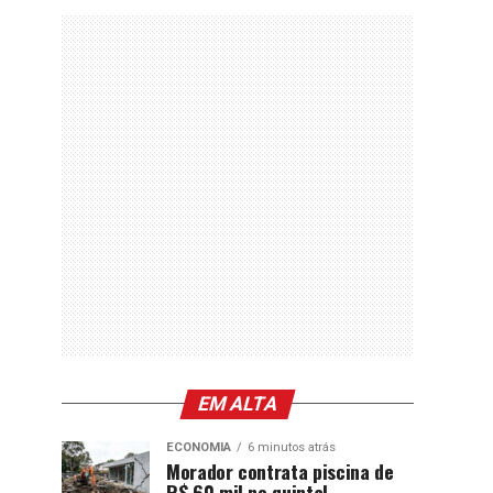
EM ALTA
ECONOMIA
6 minutos atrás
Morador contrata piscina de
R$ 60 mil no quintal,