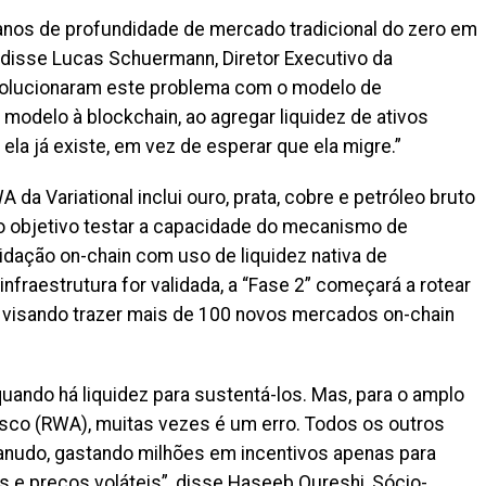
 anos de profundidade de mercado tradicional do zero em
 disse Lucas Schuermann, Diretor Executivo da
s solucionaram este problema com o modelo de
modelo à blockchain, ao agregar liquidez de ativos
la já existe, em vez de esperar que ela migre.”
 da Variational inclui ouro, prata, cobre e petróleo bruto
o objetivo testar a capacidade do mecanismo de
idação on-chain com uso de liquidez nativa de
fraestrutura for validada, a “Fase 2” começará a rotear
i, visando trazer mais de 100 novos mercados on-chain
uando há liquidez para sustentá-los. Mas, para o amplo
isco (RWA), muitas vezes é um erro. Todos os outros
anudo, gastando milhões em incentivos apenas para
 e preços voláteis”, disse Haseeb Qureshi, Sócio-