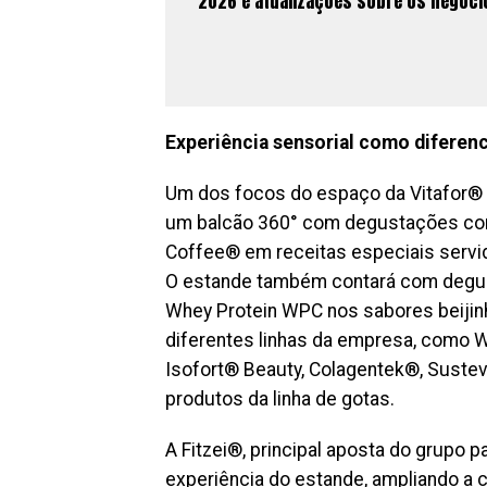
2026 e atualizações sobre os negóci
Experiência sensorial como diferenc
Um dos focos do espaço da Vitafor® 
um balcão 360° com degustações condu
Coffee® em receitas especiais servi
O estande também contará com degust
Whey Protein WPC nos sabores beijin
diferentes linhas da empresa, como Wh
Isofort® Beauty, Colagentek®, Sustev
produtos da linha de gotas.
A Fitzei®, principal aposta do grupo 
experiência do estande, ampliando 