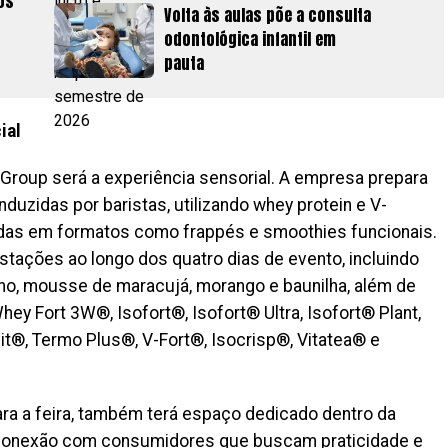
os
Volta às aulas põe a consulta
odontológica infantil em
pauta
ial
Group será a experiência sensorial. A empresa prepara
zidas por baristas, utilizando whey protein e V-
das em formatos como frappés e smoothies funcionais.
ações ao longo dos quatro dias de evento, incluindo
ho, mousse de maracujá, morango e baunilha, além de
ey Fort 3W®, Isofort®, Isofort® Ultra, Isofort® Plant,
it®, Termo Plus®, V-Fort®, Isocrisp®, Vitatea® e
para a feira, também terá espaço dedicado dentro da
a conexão com consumidores que buscam praticidade e