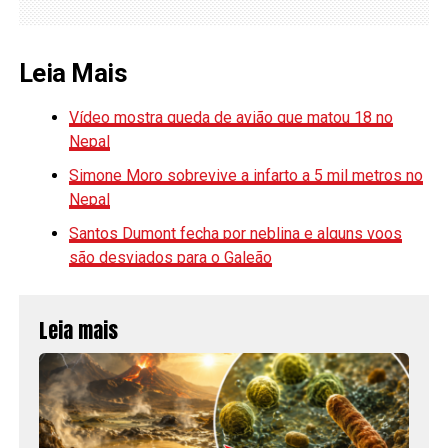
Leia Mais
Vídeo mostra queda de avião que matou 18 no
Nepal
Simone Moro sobrevive a infarto a 5 mil metros no
Nepal
Santos Dumont fecha por neblina e alguns voos
são desviados para o Galeão
Leia mais