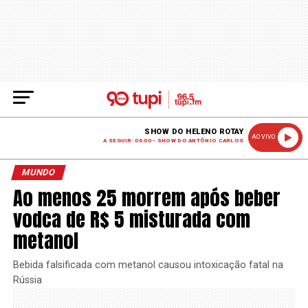
SHOW DO HELENO ROTAY
AO VIVO
A SEGUIR: 06:00 - SHOW DO ANTÔNIO CARLOS
MUNDO
Ao menos 25 morrem após beber
vodca de R$ 5 misturada com
metanol
Bebida falsificada com metanol causou intoxicação fatal na
Rússia