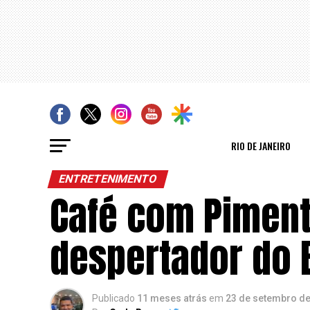
RIO DE JANEIRO
ENTRETENIMENTO
Café com Pimenta
despertador do B
Publicado
11 meses atrás
em
23 de setembro d