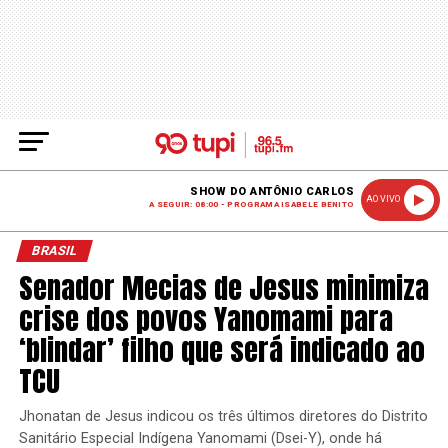
SHOW DO ANTÔNIO CARLOS
AO VIVO
A SEGUIR: 08:00 - PROGRAMA ISABELE BENITO
BRASIL
Senador Mecias de Jesus minimiza
crise dos povos Yanomami para
‘blindar’ filho que será indicado ao
TCU
Jhonatan de Jesus indicou os três últimos diretores do Distrito
Sanitário Especial Indígena Yanomami (Dsei-Y), onde há