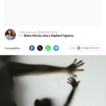
Publicado
em
20/05/26 18:16
Por
Maria Vitória Lima e Raphael Figueira
Compartilhe