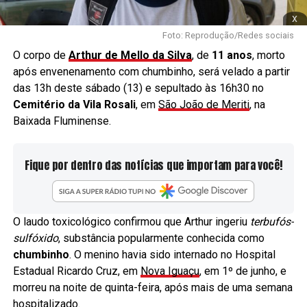
x
Foto: Reprodução/Redes sociais
O corpo de
Arthur de Mello da Silva
, de
11 anos
, morto
após envenenamento com chumbinho, será velado a partir
das 13h deste sábado (13) e sepultado às 16h30 no
Cemitério da Vila Rosali
, em
São João de Meriti
, na
Baixada Fluminense.
Fique por dentro das notícias que importam para você!
O laudo toxicológico confirmou que Arthur ingeriu
terbufós-
sulfóxido
, substância popularmente conhecida como
chumbinho
. O menino havia sido internado no Hospital
Estadual Ricardo Cruz, em
Nova Iguaçu
, em 1º de junho, e
morreu na noite de quinta-feira, após mais de uma semana
hospitalizado.