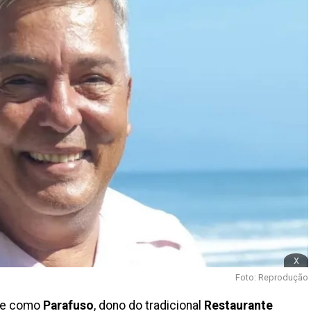
x
Foto: Reprodução
te como
Parafuso
, dono do tradicional
Restaurante