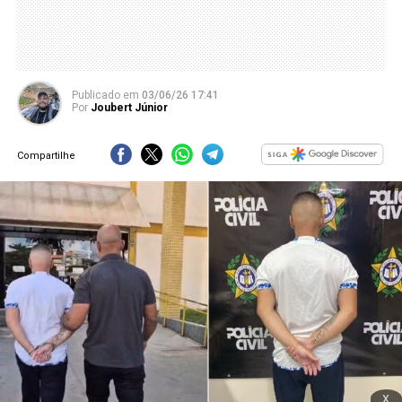
Publicado
em
03/06/26 17:41
Por
Joubert Júnior
Compartilhe
x