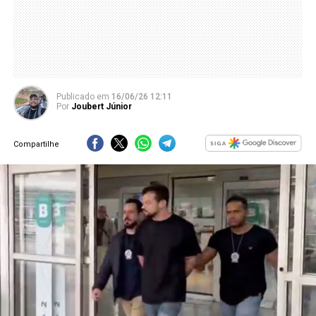
Publicado
em
16/06/26 12:11
Por
Joubert Júnior
Compartilhe