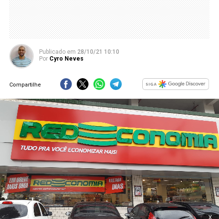
Publicado
em
28/10/21 10:10
Por
Cyro Neves
Compartilhe
x