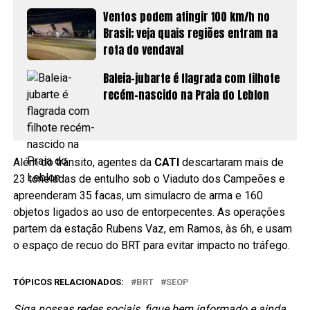
Ventos podem atingir 100 km/h no
Brasil; veja quais regiões entram na
rota do vendaval
Baleia-jubarte é flagrada com filhote
recém-nascido na Praia do Leblon
Além do trânsito, agentes da
CATI
descartaram mais de
23 toneladas de entulho sob o Viaduto dos Campeões e
apreenderam 35 facas, um simulacro de arma e 160
objetos ligados ao uso de entorpecentes. As operações
partem da estação Rubens Vaz, em Ramos, às 6h, e usam
o espaço de recuo do BRT para evitar impacto no tráfego.
TÓPICOS RELACIONADOS:
BRT
SEOP
Siga nossas redes sociais, fique bem informado e ainda