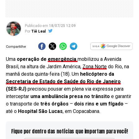
Publicado
em
18/07/25 12:09
Por
Tiê Leal
Compartilhe
Uma
operação de
emergência
mobilizou a Avenida
Brasil, na altura de Jardim América,
Zona Norte
do Rio, na
manhã desta quinta-feira (18). Um
helicóptero da
Secretaria de Estado de Saúde do Rio de Janeiro
(SES-RJ)
precisou pousar em plena via expressa para
interceptar
uma ambulância presa no trânsito
e garantir
o transporte de
três órgãos
–
dois rins e um fígado
–
até o
Hospital São Lucas
, em Copacabana.
Fique por dentro das notícias que importam para você!