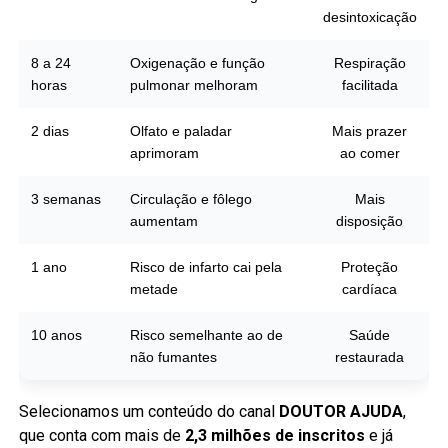
desintoxicação
8 a 24
Oxigenação e função
Respiração
horas
pulmonar melhoram
facilitada
2 dias
Olfato e paladar
Mais prazer
aprimoram
ao comer
3 semanas
Circulação e fôlego
Mais
aumentam
disposição
1 ano
Risco de infarto cai pela
Proteção
metade
cardíaca
10 anos
Risco semelhante ao de
Saúde
não fumantes
restaurada
Selecionamos um conteúdo do canal
DOUTOR AJUDA
,
que conta com mais de
2,3 milhões de inscritos
e já