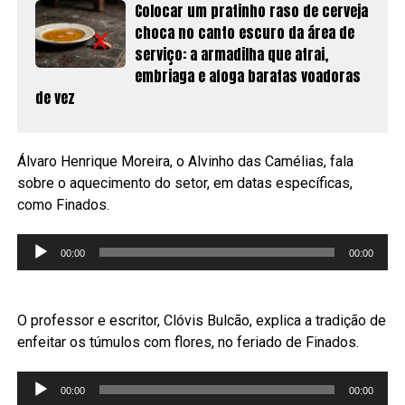
Colocar um pratinho raso de cerveja
choca no canto escuro da área de
serviço: a armadilha que atrai,
embriaga e afoga baratas voadoras
de vez
Álvaro Henrique Moreira, o Alvinho das Camélias, fala
sobre o aquecimento do setor, em datas específicas,
como Finados.
Tocador
00:00
00:00
de
áudio
O professor e escritor, Clóvis Bulcão, explica a tradição de
enfeitar os túmulos com flores, no feriado de Finados.
Tocador
00:00
00:00
de