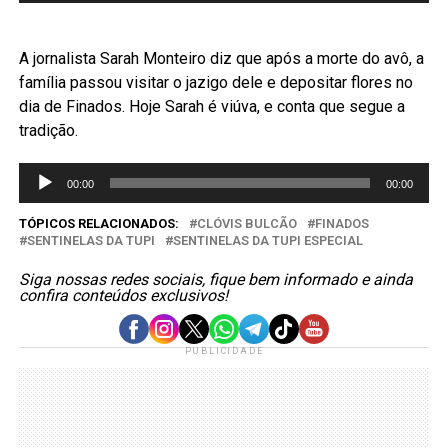
áudio
A jornalista Sarah Monteiro diz que após a morte do avô, a
família passou visitar o jazigo dele e depositar flores no
dia de Finados. Hoje Sarah é viúva, e conta que segue a
tradição.
Tocador
00:00
00:00
de
áudio
TÓPICOS RELACIONADOS:
CLÓVIS BULCÃO
FINADOS
SENTINELAS DA TUPI
SENTINELAS DA TUPI ESPECIAL
Siga nossas redes sociais, fique bem informado e ainda
confira conteúdos exclusivos!
PUBLICIDADE