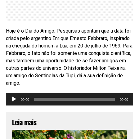
Hoje é o Dia do Amigo. Pesquisas apontam que a data foi
criada pelo argentino Enrique Ernesto Febbraro, inspirado
na chegada do homem à Lua, em 20 de julho de 1969. Para
Febbraro, o fato não foi somente uma conquista científica,
mas também uma oportunidade de se fazer amigos em
outras partes do universo. O historiador Milton Teixeira,
um amigo do Sentinelas da Tupi, dá a sua definição de
amigo.
Tocador
00:00
00:00
de
áudio
Leia mais