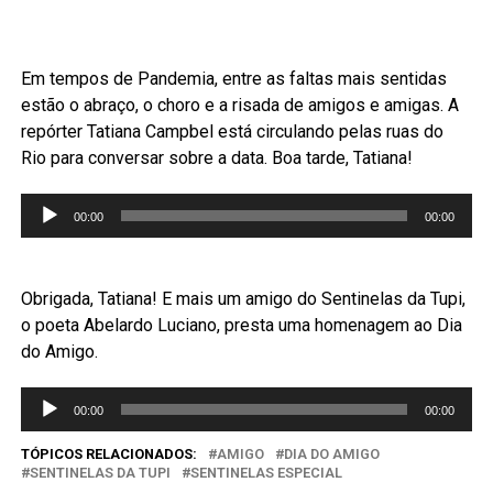
Em tempos de Pandemia, entre as faltas mais sentidas
estão o abraço, o choro e a risada de amigos e amigas. A
repórter Tatiana Campbel está circulando pelas ruas do
Rio para conversar sobre a data. Boa tarde, Tatiana!
Tocador
00:00
00:00
de
áudio
Obrigada, Tatiana! E mais um amigo do Sentinelas da Tupi,
o poeta Abelardo Luciano, presta uma homenagem ao Dia
do Amigo.
Tocador
00:00
00:00
de
áudio
TÓPICOS RELACIONADOS:
AMIGO
DIA DO AMIGO
SENTINELAS DA TUPI
SENTINELAS ESPECIAL