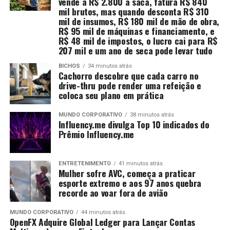
vende a R$ 2.800 a saca, fatura R$ 840
mil brutos, mas quando desconta R$ 310
mil de insumos, R$ 180 mil de mão de obra,
R$ 95 mil de máquinas e financiamento, e
R$ 48 mil de impostos, o lucro cai para R$
207 mil e um ano de seca pode levar tudo
BICHOS
34 minutos atrás
Cachorro descobre que cada carro no
drive-thru pode render uma refeição e
coloca seu plano em prática
MUNDO CORPORATIVO
38 minutos atrás
Influency.me divulga Top 10 indicados do
Prêmio Influency.me
ENTRETENIMENTO
41 minutos atrás
Mulher sofre AVC, começa a praticar
esporte extremo e aos 97 anos quebra
recorde ao voar fora de avião
MUNDO CORPORATIVO
44 minutos atrás
OpenFX Adquire Global Ledger para Lançar Contas