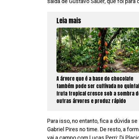
saída de Gustavo Sauer, que foi para o
Leia mais
A árvore que é a base do chocolate
também pode ser cultivada no quintal
fruta tropical cresce sob a sombra d
outras árvores e produz rápido
Para isso, no entanto, fica a dúvida 
Gabriel Pires no time. De resto, a for
vai a campo com Lucas Perri; Di Placi