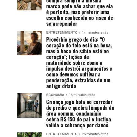
marca pode não achar que ela
é perfeita, mas preferir uma
escolha conhecida ao risco de
se arrepender
ENTRETENIMENTO
14 minutos atrás
Provérbio grego do dia: “O
coração do tolo está na boca,
mas a boca do sábio está no
coração”; lições de
maturidade sobre como o
impulso destrói argumentos e
como devemos cultivar a
ponderação, extraídas de um
antigo ditado
ECONOMIA
16 minutos atrás
Criança joga bola no corredor
do prédio e quebra lâmpada da
área comum, condomínio
cobra R$ 150 do pai e Justiça
valida a cobrança por danos
ENTRETENIMENTO
26 minutos atrás