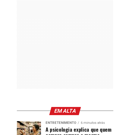
EM ALTA
ENTRETENIMENTO
6 minutos atrás
A psicologia explica que quem
compra sempre a mesma