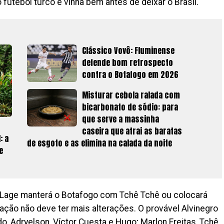
 futebol turco e vinha bem antes de deixar o Brasil.
Clássico Vovô: Fluminense
defende bom retrospecto
contra o Botafogo em 2026
Misturar cebola ralada com
bicarbonato de sódio: para
que serve a massinha
caseira que atrai as baratas
: a
de esgoto e as elimina na calada da noite
e
se Lage manterá o Botafogo com Tchê Tchê ou colocará
mação não deve ter mais alterações. O provável Alvinegro
do, Adryelson, Víctor Cuesta e Hugo; Marlon Freitas, Tchê