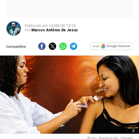
Publicado
em
14/05/26 13:15
Por
Marcos Antônio de Jesus
Compartilhe
x
(Foto: Divulgação / Firjan)