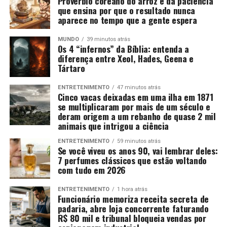
Provérbio coreano do arroz e da paciência
que ensina por que o resultado nunca
aparece no tempo que a gente espera
MUNDO
39 minutos atrás
Os 4 “infernos” da Bíblia: entenda a
diferença entre Xeol, Hades, Geena e
Tártaro
ENTRETENIMENTO
47 minutos atrás
Cinco vacas deixadas em uma ilha em 1871
se multiplicaram por mais de um século e
deram origem a um rebanho de quase 2 mil
animais que intrigou a ciência
ENTRETENIMENTO
59 minutos atrás
Se você viveu os anos 90, vai lembrar deles:
7 perfumes clássicos que estão voltando
com tudo em 2026
ENTRETENIMENTO
1 hora atrás
Funcionário memoriza receita secreta de
padaria, abre loja concorrente faturando
R$ 80 mil e tribunal bloqueia vendas por