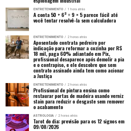
espionagem industrial
ENTRETENIMENTO
1 hora atrás
A conta 50 + 6² ÷ 9 × 5 parece fácil até
você tentar resolvê-la sem calculadora
ENTRETENIMENTO
2 horas atrás
Aposentado contrata pedreiro por
indicação para reformar a cozinha por R$
18 mil, paga 60% adiantado em Pix,
profissional desaparece após demolir a pia
e o contrapiso, e ele descobre que sem
contrato assinado ainda tem como acionar
a Justiça
ENTRETENIMENTO
2 horas atrás
Profissional de pintura ensina como
restaurar portas de madeira usando verniz
stain para reduzir o desgaste sem remover
o acabamento
ASTROLOGIA
2 horas atrás
Tarot do dia: previsão para os 12 signos em
09/08/2026