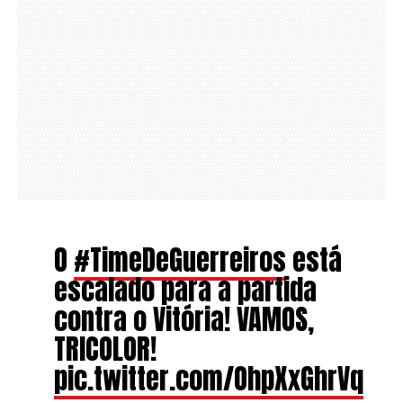
O
#TimeDeGuerreiros
está
escalado para a partida
contra o Vitória! VAMOS,
TRICOLOR!
pic.twitter.com/OhpXxGhrVq