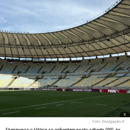
x
Foto: Divulgação/X
Fluminense
e Vitória se enfrentam neste sábado (09), às