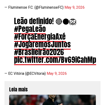
— Fluminense F.C. (@FluminenseFC)
May 9, 2026
Leão definido! 🔴⚫️🦁
#PegaLeão
#ForçaEnergiaAxé
#JogaremosJuntos
#Brasileirão2026
pic.twitter.com/Bv69iCahMp
— EC Vitória (@ECVitoria)
May 9, 2026
Leia mais