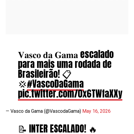
𝐕𝐚𝐬𝐜𝐨 𝐝𝐚 𝐆𝐚𝐦𝐚 escalado
para mais uma rodada de
Brasileirão! 📋
💢
#VascoDaGama
pic.twitter.com/0x6TWfaXXy
— Vasco da Gama (@VascodaGama)
May 16, 2026
📝 INTER ESCALADO! 🔥