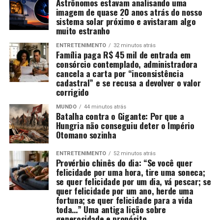
Astrônomos estavam analisando uma
imagem de quase 20 anos atrás do nosso
sistema solar próximo e avistaram algo
muito estranho
ENTRETENIMENTO
32 minutos atrás
Família paga R$ 45 mil de entrada em
consórcio contemplado, administradora
cancela a carta por “inconsistência
cadastral” e se recusa a devolver o valor
corrigido
MUNDO
44 minutos atrás
Batalha contra o Gigante: Por que a
Hungria não conseguiu deter o Império
Otomano sozinha
ENTRETENIMENTO
52 minutos atrás
Provérbio chinês do dia: “Se você quer
felicidade por uma hora, tire uma soneca;
se quer felicidade por um dia, vá pescar; se
quer felicidade por um ano, herde uma
fortuna; se quer felicidade para a vida
toda…” Uma antiga lição sobre
generosidade e propósito