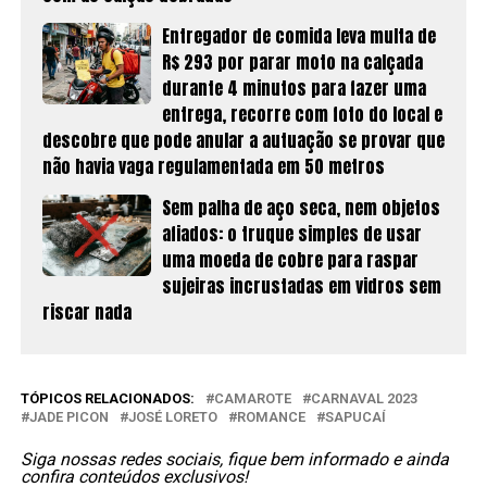
Entregador de comida leva multa de
R$ 293 por parar moto na calçada
durante 4 minutos para fazer uma
entrega, recorre com foto do local e
descobre que pode anular a autuação se provar que
não havia vaga regulamentada em 50 metros
Sem palha de aço seca, nem objetos
afiados: o truque simples de usar
uma moeda de cobre para raspar
sujeiras incrustadas em vidros sem
riscar nada
TÓPICOS RELACIONADOS:
CAMAROTE
CARNAVAL 2023
JADE PICON
JOSÉ LORETO
ROMANCE
SAPUCAÍ
Siga nossas redes sociais, fique bem informado e ainda
confira conteúdos exclusivos!