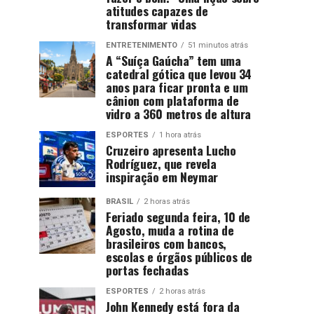
atitudes capazes de
transformar vidas
ENTRETENIMENTO
51 minutos atrás
A “Suíça Gaúcha” tem uma
catedral gótica que levou 34
anos para ficar pronta e um
cânion com plataforma de
vidro a 360 metros de altura
ESPORTES
1 hora atrás
Cruzeiro apresenta Lucho
Rodríguez, que revela
inspiração em Neymar
BRASIL
2 horas atrás
Feriado segunda feira, 10 de
Agosto, muda a rotina de
brasileiros com bancos,
escolas e órgãos públicos de
portas fechadas
ESPORTES
2 horas atrás
John Kennedy está fora da