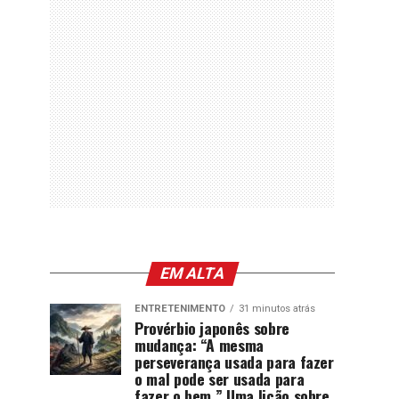
EM ALTA
ENTRETENIMENTO
31 minutos atrás
Provérbio japonês sobre
mudança: “A mesma
perseverança usada para fazer
o mal pode ser usada para
fazer o bem.” Uma lição sobre