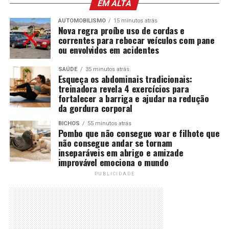
EM ALTA
AUTOMOBILISMO
15 minutos atrás
Nova regra proíbe uso de cordas e
correntes para rebocar veículos com pane
ou envolvidos em acidentes
SAÚDE
35 minutos atrás
Esqueça os abdominais tradicionais:
treinadora revela 4 exercícios para
fortalecer a barriga e ajudar na redução
da gordura corporal
BICHOS
55 minutos atrás
Pombo que não consegue voar e filhote que
não consegue andar se tornam
inseparáveis em abrigo e amizade
improvável emociona o mundo
PUBLICIDADE