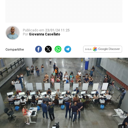
Publicado
em
23/01/24 11:25
Por
Giovanna Casellato
Compartilhe
x