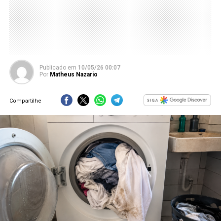
Publicado
em
10/05/26 00:07
Por
Matheus Nazario
Compartilhe