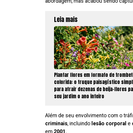
abordagem, mas acabou sendo captu
Leia mais
Plantar flores em formato de trombet
colorida: o truque paisagístico simp
para atrair dezenas de beija-flores pa
seu jardim o ano inteiro
Além de seu envolvimento com o tráf
criminais
, incluindo
lesão corporal
e 
em
2001
.