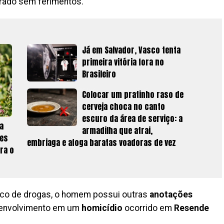
rado sem ferimentos.
Já em Salvador, Vasco tenta
primeira vitória fora no
Brasileiro
Colocar um pratinho raso de
cerveja choca no canto
escuro da área de serviço: a
a
armadilha que atrai,
les
embriaga e afoga baratas voadoras de vez
ra o
ico de drogas, o homem possui outras
anotações
envolvimento em um
homicídio
ocorrido em
Resende