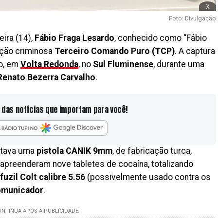
x
Foto: Divulgação
ira (14),
Fábio Fraga Lesardo
, conhecido como “Fábio
cção criminosa
Terceiro Comando Puro (TCP)
. A captura
o, em
Volta Redonda
, no
Sul Fluminense
, durante uma
Renato Bezerra Carvalho
.
 das notícias que importam para você!
ortava uma
pistola CANIK 9mm
, de fabricação turca,
 apreenderam nove tabletes de cocaína, totalizando
fuzil Colt calibre 5.56
(possivelmente usado contra os
omunicador
.