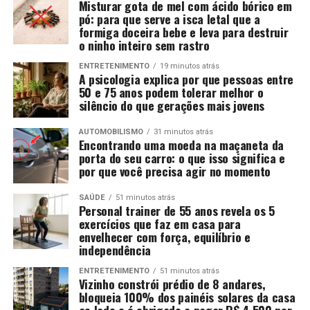
Misturar gota de mel com ácido bórico em
pó: para que serve a isca letal que a
formiga doceira bebe e leva para destruir
o ninho inteiro sem rastro
ENTRETENIMENTO
19 minutos atrás
A psicologia explica por que pessoas entre
50 e 75 anos podem tolerar melhor o
silêncio do que gerações mais jovens
AUTOMOBILISMO
31 minutos atrás
Encontrando uma moeda na maçaneta da
porta do seu carro: o que isso significa e
por que você precisa agir no momento
SAÚDE
51 minutos atrás
Personal trainer de 55 anos revela os 5
exercícios que faz em casa para
envelhecer com força, equilíbrio e
independência
ENTRETENIMENTO
51 minutos atrás
Vizinho constrói prédio de 8 andares,
bloqueia 100% dos painéis solares da casa
ao lado e é obrigado a pagar R$ 4.500 por