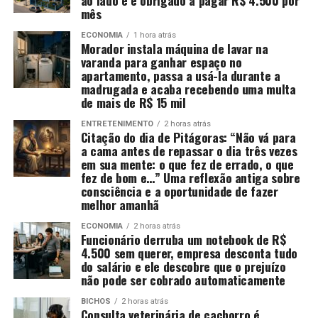
mês
ECONOMIA
1 hora atrás
Morador instala máquina de lavar na
varanda para ganhar espaço no
apartamento, passa a usá-la durante a
madrugada e acaba recebendo uma multa
de mais de R$ 15 mil
ENTRETENIMENTO
2 horas atrás
Citação do dia de Pitágoras: “Não vá para
a cama antes de repassar o dia três vezes
em sua mente: o que fez de errado, o que
fez de bom e…” Uma reflexão antiga sobre
consciência e a oportunidade de fazer
melhor amanhã
ECONOMIA
2 horas atrás
Funcionário derruba um notebook de R$
4.500 sem querer, empresa desconta tudo
do salário e ele descobre que o prejuízo
não pode ser cobrado automaticamente
BICHOS
2 horas atrás
Consulta veterinária de cachorro é