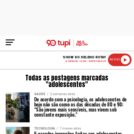
SHOW DO HELENO ROTAY
AO VIVO
A SEGUIR: 10:00 - REPETACULÊ
Todas as postagens marcadas
"adolescentes"
SAÚDE
2 semanas atrás
De acordo com a psicologia, os adolescentes de
hoje não são como os das décadas de 80 e 90:
“São jovens mais sensíveis, mas vivem sob
constante exposição.”
TECNOLOGIA
7 meses atrás
5 grandes invenções feitas por adolescentes