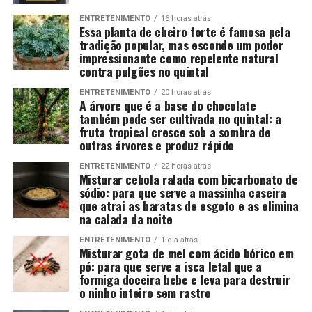
ENTRETENIMENTO
16 horas atrás
Essa planta de cheiro forte é famosa pela
tradição popular, mas esconde um poder
impressionante como repelente natural
contra pulgões no quintal
ENTRETENIMENTO
20 horas atrás
A árvore que é a base do chocolate
também pode ser cultivada no quintal: a
fruta tropical cresce sob a sombra de
outras árvores e produz rápido
ENTRETENIMENTO
22 horas atrás
Misturar cebola ralada com bicarbonato de
sódio: para que serve a massinha caseira
que atrai as baratas de esgoto e as elimina
na calada da noite
ENTRETENIMENTO
1 dia atrás
Misturar gota de mel com ácido bórico em
pó: para que serve a isca letal que a
formiga doceira bebe e leva para destruir
o ninho inteiro sem rastro