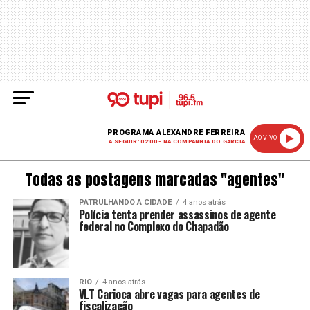
PROGRAMA ALEXANDRE FERREIRA
AO VIVO
A SEGUIR: 02:00 - NA COMPANHIA DO GARCIA
Todas as postagens marcadas "agentes"
PATRULHANDO A CIDADE
4 anos atrás
Polícia tenta prender assassinos de agente
federal no Complexo do Chapadão
RIO
4 anos atrás
VLT Carioca abre vagas para agentes de
fiscalização