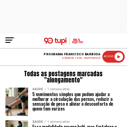
PROGRAMA FRANCISCO BARBOSA
AO VIVO
A SEGUIR: 14:00 - REPETACULÊ
Todas as postagens marcadas
"alongamento"
SAÚDE
1 semana atrás
5 movimentos simples que podem ajudar a
melhorar a circulação das pernas, reduzir a
sensação de peso e aliviar o desconforto de
quem tem varizes
SAÚDE
1 semana atrás
Essa modalidade parece balé, mas fortalece o