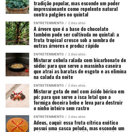
tradição popular, mas esconde um poder
impressionante como repelente natural
contra pulgões no quintal
ENTRETENIMENTO
2 dias atrás
A árvore que é a base do chocolate
também pode ser cultivada no quintal: a
fruta tropical cresce sob a sombra de
outras árvores e produz rápido
ENTRETENIMENTO
2 dias atrás
Misturar cebola ralada com bicarbonato de
sódio: para que serve a massinha caseira
que atrai as baratas de esgoto e as elimina
na calada da noite
ENTRETENIMENTO
2 dias atrás
Misturar gota de mel com ácido bórico em
pó: para que serve a isca letal que a
formiga doceira bebe e leva para destruir
o ninho inteiro sem rastro
ENTRETENIMENTO
2 dias atrás
Adeus, caqui: essa fruta cítrica exótica
possui uma casca peluda, mas esconde um