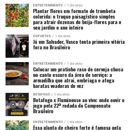
ENTRETENIMENTO
1 dia atrás
Plantar flores em formato de trombeta
colorida: o truque paisagístico simples
para atrair dezenas de beija-flores para o
seu jardim o ano inteiro
ESPORTES
1 dia atrás
Já em Salvador, Vasco tenta primeira vitória
fora no Brasileiro
ENTRETENIMENTO
1 dia atrás
Colocar um pratinho raso de cerveja choca
no canto escuro da área de serviço: a
armadilha que atrai, embriaga e afoga
baratas voadoras de vez
BOTAFOGO
1 dia atrás
Botafogo x Fluminense ao vivo: onde ouvir o
jogo pela 22ª rodada do Campeonato
Brasileiro
ENTRETENIMENTO
1 dia atrás
Essa planta de cheiro forte é famosa pela