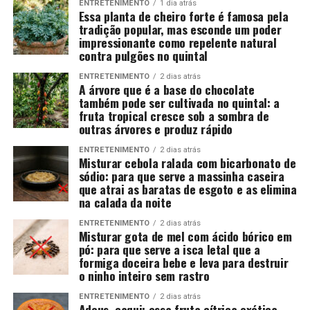
ENTRETENIMENTO
1 dia atrás
Essa planta de cheiro forte é famosa pela
tradição popular, mas esconde um poder
impressionante como repelente natural
contra pulgões no quintal
ENTRETENIMENTO
2 dias atrás
A árvore que é a base do chocolate
também pode ser cultivada no quintal: a
fruta tropical cresce sob a sombra de
outras árvores e produz rápido
ENTRETENIMENTO
2 dias atrás
Misturar cebola ralada com bicarbonato de
sódio: para que serve a massinha caseira
que atrai as baratas de esgoto e as elimina
na calada da noite
ENTRETENIMENTO
2 dias atrás
Misturar gota de mel com ácido bórico em
pó: para que serve a isca letal que a
formiga doceira bebe e leva para destruir
o ninho inteiro sem rastro
ENTRETENIMENTO
2 dias atrás
Adeus, caqui: essa fruta cítrica exótica