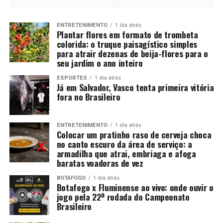
ENTRETENIMENTO
1 dia atrás
Plantar flores em formato de trombeta
colorida: o truque paisagístico simples
para atrair dezenas de beija-flores para o
seu jardim o ano inteiro
ESPORTES
1 dia atrás
Já em Salvador, Vasco tenta primeira vitória
fora no Brasileiro
ENTRETENIMENTO
1 dia atrás
Colocar um pratinho raso de cerveja choca
no canto escuro da área de serviço: a
armadilha que atrai, embriaga e afoga
baratas voadoras de vez
BOTAFOGO
1 dia atrás
Botafogo x Fluminense ao vivo: onde ouvir o
jogo pela 22ª rodada do Campeonato
Brasileiro