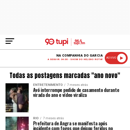
NA COMPANHIA DO GARCIA
AO VIVO
A SEGUIR: 04:00 - SHOW DO HELENO ROTAY
Todas as postagens marcadas "ano novo"
ENTRETENIMENTO
7 meses atrás
Avó interrompe pedido de casamento durante
virada do ano e vídeo viraliza
RIO
7 meses atrás
Prefeitura de Angra se manifesta após
incidente com fogos que deixou feridos no