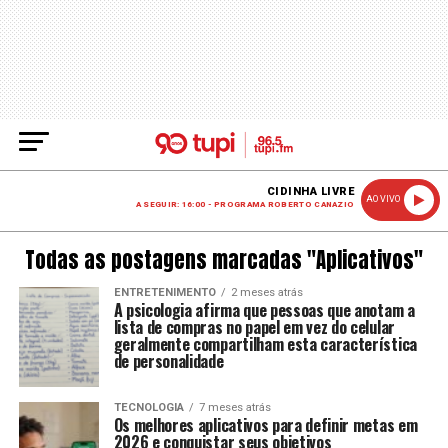
CIDINHA LIVRE
AO VIVO
A SEGUIR: 16:00 - PROGRAMA ROBERTO CANAZIO
Todas as postagens marcadas "Aplicativos"
ENTRETENIMENTO
2 meses atrás
A psicologia afirma que pessoas que anotam a
lista de compras no papel em vez do celular
geralmente compartilham esta característica
de personalidade
TECNOLOGIA
7 meses atrás
Os melhores aplicativos para definir metas em
2026 e conquistar seus objetivos