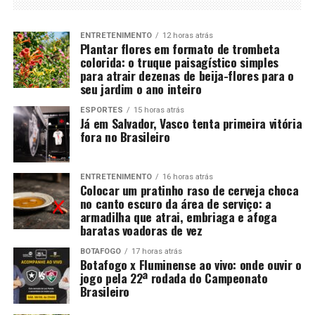
ENTRETENIMENTO
12 horas atrás
Plantar flores em formato de trombeta
colorida: o truque paisagístico simples
para atrair dezenas de beija-flores para o
seu jardim o ano inteiro
ESPORTES
15 horas atrás
Já em Salvador, Vasco tenta primeira vitória
fora no Brasileiro
ENTRETENIMENTO
16 horas atrás
Colocar um pratinho raso de cerveja choca
no canto escuro da área de serviço: a
armadilha que atrai, embriaga e afoga
baratas voadoras de vez
BOTAFOGO
17 horas atrás
Botafogo x Fluminense ao vivo: onde ouvir o
jogo pela 22ª rodada do Campeonato
Brasileiro