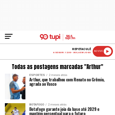
REPETACULÊ
AO VIVO
A SEGUIR: 12:00 - BOLA EM JOGO
Todas as postagens marcadas "Arthur"
ESPORTES
2 meses atrás
Arthur, que trabalhou com Renato no Grêmio,
agrada ao Vasco
BOTAFOGO
2 meses atrás
Botafogo garante joia da base até 2029 e
mantém percentual para o futuro