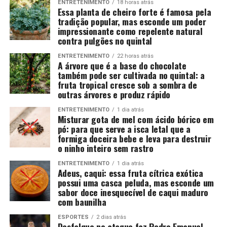
ENTRETENIMENTO
18 horas atrás
Essa planta de cheiro forte é famosa pela
tradição popular, mas esconde um poder
impressionante como repelente natural
contra pulgões no quintal
ENTRETENIMENTO
22 horas atrás
A árvore que é a base do chocolate
também pode ser cultivada no quintal: a
fruta tropical cresce sob a sombra de
outras árvores e produz rápido
ENTRETENIMENTO
1 dia atrás
Misturar gota de mel com ácido bórico em
pó: para que serve a isca letal que a
formiga doceira bebe e leva para destruir
o ninho inteiro sem rastro
ENTRETENIMENTO
1 dia atrás
Adeus, caqui: essa fruta cítrica exótica
possui uma casca peluda, mas esconde um
sabor doce inesquecível de caqui maduro
com baunilha
ESPORTES
2 dias atrás
Desfalque no ataque faz Pedro Emanuel