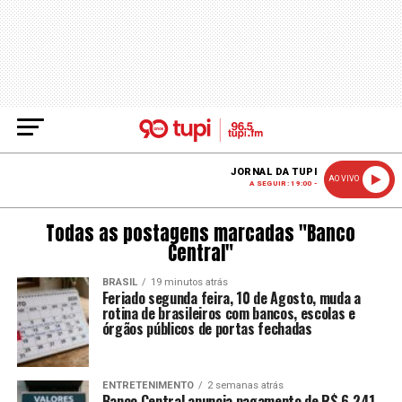
JORNAL DA TUPI
AO VIVO
A SEGUIR: 19:00 -
Todas as postagens marcadas "Banco
Central"
BRASIL
19 minutos atrás
Feriado segunda feira, 10 de Agosto, muda a
rotina de brasileiros com bancos, escolas e
órgãos públicos de portas fechadas
ENTRETENIMENTO
2 semanas atrás
Banco Central anuncia pagamento de R$ 6,241