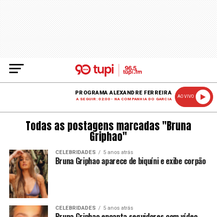
PROGRAMA ALEXANDRE FERREIRA
AO VIVO
A SEGUIR: 02:00 - NA COMPANHIA DO GARCIA
Todas as postagens marcadas "Bruna
Griphao"
CELEBRIDADES
5 anos atrás
Bruna Griphao aparece de biquíni e exibe corpão
CELEBRIDADES
5 anos atrás
Bruna Griphao encanta seguidores com vídeo