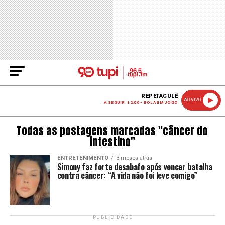
REPETACULÊ
AO VIVO
A SEGUIR: 12:00 - BOLA EM JOGO
Todas as postagens marcadas "câncer do
intestino"
ENTRETENIMENTO
3 meses atrás
Simony faz forte desabafo após vencer batalha
contra câncer: “A vida não foi leve comigo”
PUBLICIDADE