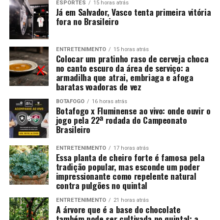
ESPORTES
15 horas atrás
Já em Salvador, Vasco tenta primeira vitória
fora no Brasileiro
ENTRETENIMENTO
15 horas atrás
Colocar um pratinho raso de cerveja choca
no canto escuro da área de serviço: a
armadilha que atrai, embriaga e afoga
baratas voadoras de vez
BOTAFOGO
16 horas atrás
Botafogo x Fluminense ao vivo: onde ouvir o
jogo pela 22ª rodada do Campeonato
Brasileiro
ENTRETENIMENTO
17 horas atrás
Essa planta de cheiro forte é famosa pela
tradição popular, mas esconde um poder
impressionante como repelente natural
contra pulgões no quintal
ENTRETENIMENTO
21 horas atrás
A árvore que é a base do chocolate
também pode ser cultivada no quintal: a