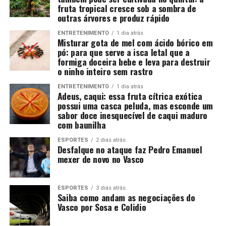
fruta tropical cresce sob a sombra de
outras árvores e produz rápido
ENTRETENIMENTO
1 dia atrás
Misturar gota de mel com ácido bórico em
pó: para que serve a isca letal que a
formiga doceira bebe e leva para destruir
o ninho inteiro sem rastro
ENTRETENIMENTO
1 dia atrás
Adeus, caqui: essa fruta cítrica exótica
possui uma casca peluda, mas esconde um
sabor doce inesquecível de caqui maduro
com baunilha
ESPORTES
2 dias atrás
Desfalque no ataque faz Pedro Emanuel
mexer de novo no Vasco
ESPORTES
3 dias atrás
Saiba como andam as negociações do
Vasco por Sosa e Colidio