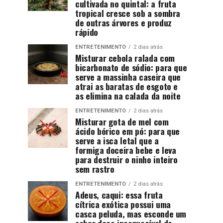
cultivada no quintal: a fruta
tropical cresce sob a sombra
de outras árvores e produz
rápido
ENTRETENIMENTO
2 dias atrás
Misturar cebola ralada com
bicarbonato de sódio: para que
serve a massinha caseira que
atrai as baratas de esgoto e
as elimina na calada da noite
ENTRETENIMENTO
2 dias atrás
Misturar gota de mel com
ácido bórico em pó: para que
serve a isca letal que a
formiga doceira bebe e leva
para destruir o ninho inteiro
sem rastro
ENTRETENIMENTO
2 dias atrás
Adeus, caqui: essa fruta
cítrica exótica possui uma
casca peluda, mas esconde um
sabor doce inesquecível de